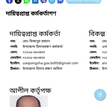
আপনার মতামত প্রদান করুন
দায়িত্বপ্রাপ্ত কর্মকর্তাগণ
দায়িত্বপ্রাপ্ত কর্মকর্তা
বিকল্প দ
মোঃ মিজানুর রহমান
মো
নাম:
নাম:
উপজেলা হিসাবরক্ষণ কর্মকর্তা
এস
পদবি:
পদবি:
০১৩১৮-৩৮০৪৩৩
০১
ফোন:
ফোন:
০১৩১৮-৩৮০৪৩৩
০১
মোবাইল:
মোবাইল:
uaopangsha.gov.bd95
@gmail.com
ans
ইমেইল:
ইমেইল:
উপজেলা হিসাব রক্ষণ অফিস
উপ
ঠিকানা :
ঠিকানা :
আপীল কর্তৃপক্ষ