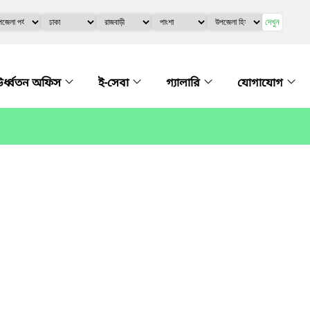
দেখুন
র্ধ্বতন অফিস
ই-সেবা
গ্যালারি
যোগাযোগ