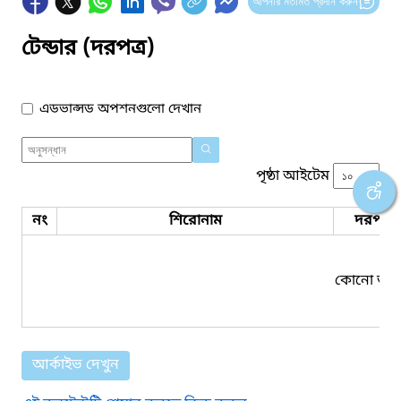
আপনার মতামত প্রদান করুন
টেন্ডার (দরপত্র)
এডভান্সড অপশনগুলো দেখান
পৃষ্ঠা আইটেম
নং
শিরোনাম
দরপত্র 
কোনো তথ্য
আর্কাইভ দেখুন