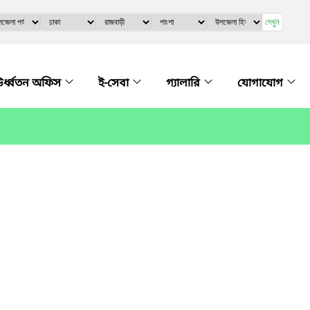
দেখুন
র্ধ্বতন অফিস
ই-সেবা
গ্যালারি
যোগাযোগ