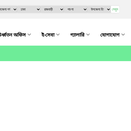
দেখুন
র্ধ্বতন অফিস
ই-সেবা
গ্যালারি
যোগাযোগ